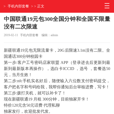
>
手机内部套餐
> > 正文
中国联通19元包300全国分钟和全国不限量
没有二次限速
2019-02-11
手机内部套餐
编辑：admin
新疆联通19元包无限流量卡，20G后限速3.1m没有二限。全
国通话300分钟校园卡
第一步:客户工号密码店家联盟 APP（登录进去后更新到最
新到最新版本再操作），选白卡ICCID ，选号 ，套餐选50
元，当月生效！
第二步:nfc手机实名好后，随便输入六位数支付密码提交，
客户把名字和号码给我，我帮你通知后台审核进费，写卡！
第三步:拨打关机，就可以补卡了！
现在新疆联通19 月租 300分钟，目前独家开卡！
特价120元含50元话费 代理私聊
独家发行，欢迎批发代发。