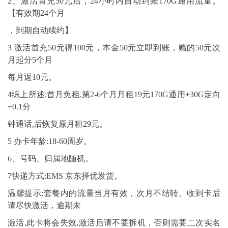
2、激活首充50元后，24小时内自动到账170G通用流量。
【有效期24个月
，到期自动续约】
3 激活首充50元得100元，本金50元立即到账，赠的50元次
月起分5个月
每月返10元。
4综上所述:首月免租,第2-6个月月租19元170G通用+30G定向
+0.1分
钟通话,后恢复原月租29元。
5 办卡年龄:18-60周岁。
6、号码、归属地随机。
7快递方式:EMS 京东择优发货。
温馨提示:套餐内的流量当月有效，次月不结转。收到卡后
请尽快激活，逾期未
激活,此卡将会失效,激活后请不要拆机，否则需要二次实名