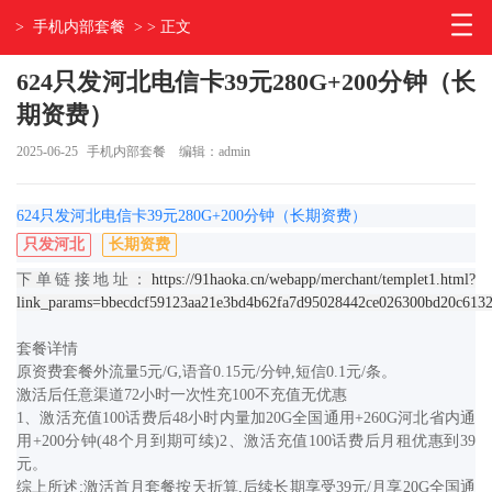
>
手机内部套餐
> > 正文
624只发河北电信卡39元280G+200分钟（长
期资费）
2025-06-25
手机内部套餐
编辑：admin
624只发河北电信卡39元280G+200分钟（长期资费）
只发河北
长期资费
下单链接地址：
https://91haoka.cn/webapp/merchant/templet1.html?
link_params=bbecdcf59123aa21e3bd4b62fa7d95028442ce026300bd20c613
套餐详情
原资费套餐外流量5元/G,语音0.15元/分钟,短信0.1元/条。
激活后任意渠道72小时一次性充100不充值无优惠
1、激活充值100话费后48小时内量加20G全国通用+260G河北省内通
用+200分钟(48个月到期可续)2、激活充值100话费后月租优惠到39
元。
综上所述:激活首月套餐按天折算,后续长期享受39元/月享20G全国通